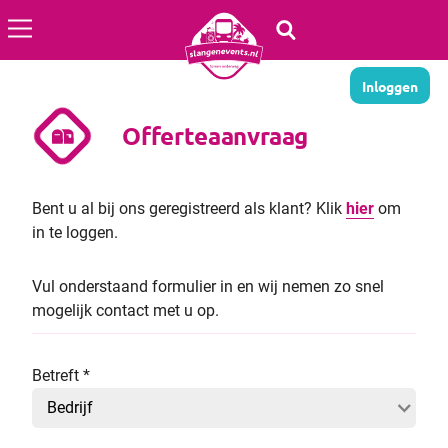
Aantal dagen
Inloggen
Festivals
Offerteaanvraag
Periode
Home
Bent u al bij ons geregistreerd als klant? Klik
hier
om
Over ons
in te loggen.
Busreis organiseren
Vul onderstaand formulier in en wij nemen zo snel
Veelgestelde vragen
mogelijk contact met u op.
Contact
Betreft
*