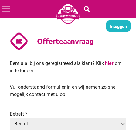
Aantal dagen
Inloggen
Festivals
Offerteaanvraag
Periode
Home
Bent u al bij ons geregistreerd als klant? Klik
hier
om
Over ons
in te loggen.
Busreis organiseren
Vul onderstaand formulier in en wij nemen zo snel
Veelgestelde vragen
mogelijk contact met u op.
Contact
Betreft
*