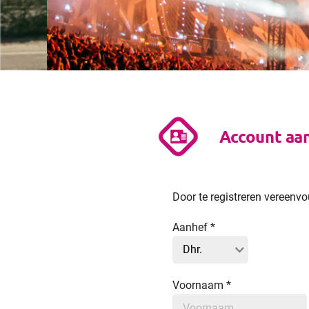
Account aa
Door te registreren vereenv
Aanhef
*
Voornaam
*