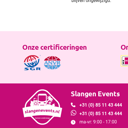
blijven ongewijzigd.
Onze certificeringen
On
Slangen Events

+31 (0) 85 11 43 444

+31 (0) 85 11 43 444
ma-vr: 9:00 - 17:00
