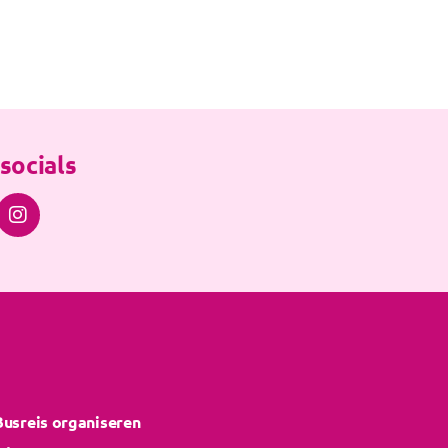
socials

Busreis organiseren