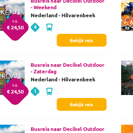
Busreis naar Decibel Outdoor
- Weekend
Nederland
- Hilvarenbeek
v.a.
€
24
,50
4
Hilvarenbeek
dagen
Bekijk reis
Busreis naar Decibel Outdoor
- Zaterdag
Nederland
- Hilvarenbeek
v.a.
€
24
,50
1
Hilvarenbeek
dag
Bekijk reis
Busreis naar Decibel Outdoor