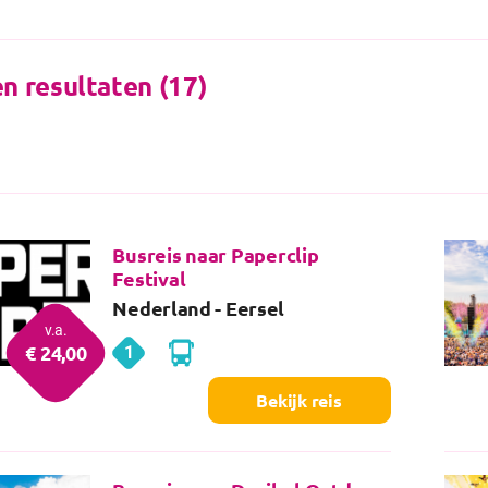
 resultaten (17)
Busreis naar Paperclip
Festival
Nederland
- Eersel
v.a.
€
24
,00
1
Eersel
dag
Bekijk reis