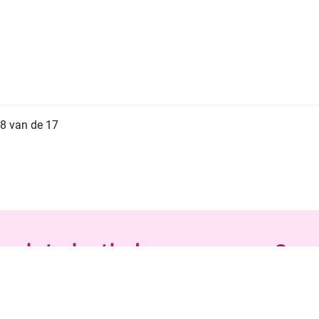
-8 van de 17
ze betaalmethodes
Onze 
