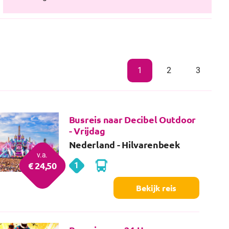
1
2
3
Busreis naar Decibel Outdoor
- Vrijdag
Nederland
- Hilvarenbeek
v.a.
€
24
,50
1
Hilvarenbeek
dag
Bekijk reis