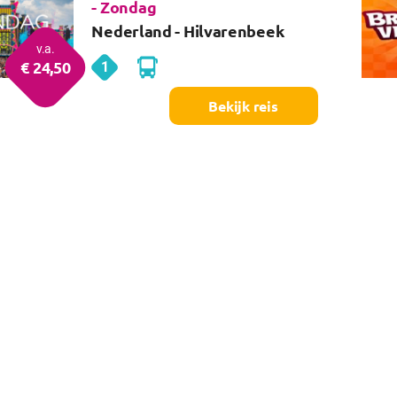
- Zondag
Nederland
- Hilvarenbeek
v.a.
€
24
,50
1
Hilvarenbeek
dag
Bekijk reis