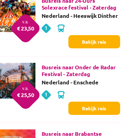
Busreis naar 24-Uurs
Solexrace festival - Zaterdag
Nederland
- Heeswijk Dinther
v.a.
€
23
,50
1
Heeswijk
dag
Dinther
Bekijk reis
Busreis naar Onder de Radar
Festival - Zaterdag
Nederland
- Enschede
v.a.
€
25
,50
1
Enschede
dag
Bekijk reis
Busreis naar Brabantse