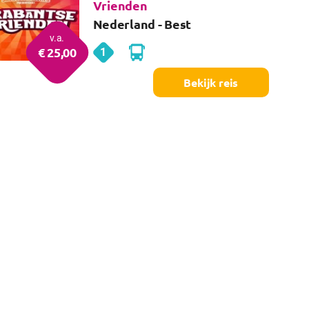
Vrienden
Nederland
- Best
v.a.
€
25
,00
1
Best
dag
Bekijk reis